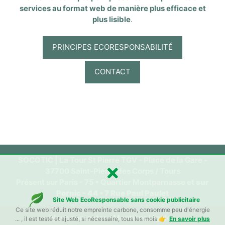
services au format web de manière plus efficace et
plus lisible
.
PRINCIPES ECORESPONSABILITÉ
CONTACT
SOCOTIC | La Tour St Pierre TGV - Place de la Gare -
37700 Saint-Pierre des Corps / Tours
Présent sur Paris - 75 • Quartier Montparnasse et
sur
Pornic - 44 • 7 Rue Paul Paulet
Site Web EcoResponsable sans cookie publicitaire
Ce site web réduit notre empreinte carbone, consomme peu d'énergie
Nous contacter
/
Mentions légales
... , il est testé et ajusté, si nécessaire, tous les mois 👉
En savoir plus