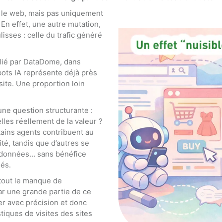
r le web, mais pas uniquement
 En effet, une autre mutation,
lisses : celle du trafic généré
lié par DataDome, dans
obots IA représente déjà près
site. Une proportion loin
ne question structurante :
lles réellement de la valeur ?
tains agents contribuent au
ité, tandis que d’autres se
s données… sans bénéfice
nés.
rtout le manque de
ar une grande partie de ce
fier avec précision et donc
stiques de visites des sites