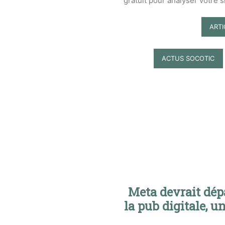
gratuit pour analyser votre si
ART
ACTUS SOCOTIC
Meta devrait dép
la pub digitale, u