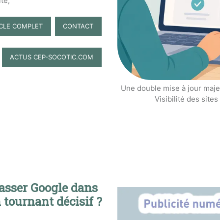
te,
ICLE COMPLET
CONTACT
ACTUS CEP-SOCOTIC.COM
Une double mise à jour maje
Visibilité des sit
asser Google dans
n tournant décisif ?