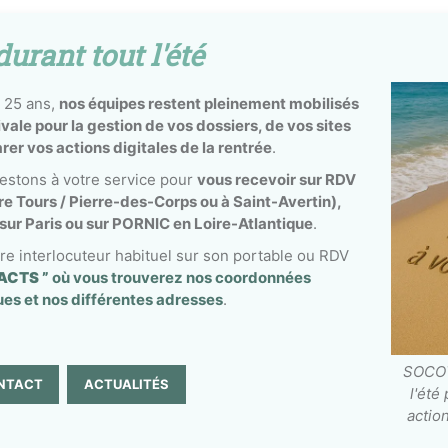
durant tout l'été
 25 ans,
nos équipes restent pleinement mobilisés
vale pour la gestion de vos dossiers, de vos sites
er vos actions digitales de la rentrée
.
restons à votre service pour
vous recevoir sur RDV
re Tours / Pierre-des-Corps ou à Saint-Avertin),
ur Paris ou sur PORNIC en Loire-Atlantique
.
tre interlocuteur habituel sur son portable ou RDV
ACTS ”
où vous trouverez nos coordonnées
es et nos différentes adresses
.
SOCOT
NTACT
ACTUALITÉS
l'été
actio