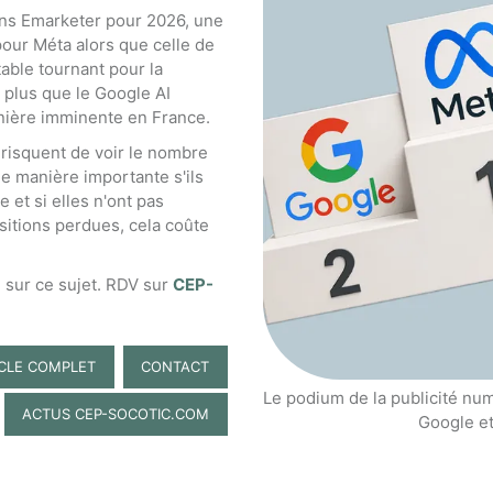
ons Emarketer pour 2026, une
our Méta alors que celle de
table tournant pour la
 plus que le Google AI
nière imminente en France.
risquent de voir le nombre
de manière importante s'ils
 et si elles n'ont pas
ositions perdues, cela coûte
e sur ce sujet. RDV sur
CEP-
ICLE COMPLET
CONTACT
Le podium de la publicité n
ACTUS CEP-SOCOTIC.COM
Google e