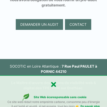
gratuitement.
DEMANDER UN AUDIT
CONTACT
SOCOTIC en Loire Atlantique :
7 Rue Paul PAULET à
PORNIC 44210
Le Maître d'œuvre des actions de visibilité web &
digital des TPE / PME sur Drefféac
.
Site Web écoresponsable sans cookie
Ce site web réduit notre empreinte carbone, consomme peu d'énergie
Nous contacter
/
Newsletter
/
Mentions légales
... , il est testé et ajusté, si nécessaire, tous les mois 👉
En savoir plus