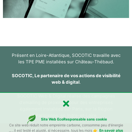
Présent en Loire-Atlantique, SOCOTIC travaille avec
les TPE PME installées sur Château-Thébaud.
SOCOTIC, Le partenaire de vos actions de visibilité
web & digital
.
SOCOTIC Web & Digital réalise des campagnes
d'emailing de proximité pour des entreprises
également
installées sur Paris, sur la Région
Parisienne, en Indre-et-Loire
Site Web EcoResponsable sans cookie
Ce site web réduit notre empreinte carbone, consomme peu d'énergie
Nous contacter
/
Newsletter
/
Mentions légales
... , il est testé et ajusté, si nécessaire, tous les mois 👉
En savoir plus