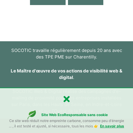
SOCOTIC travaille régulièrement depuis 20 ans avec
des TPE PME sur Charentilly.
Le Maître d'œuvre de vos actions de visibilité web &
digital
.
SOCOTIC Web & Digital réalise des campagnes d'e-
mailing de proximité pour des entreprises installées
sur Paris, dans les Hauts de Seine, en Indre-et-Loire
et sur l'Ouest de la France.
Site Web EcoResponsable sans cookie
Ce site web réduit notre empreinte carbone, consomme peu d'énergie
Nous contacter
/
Newsletter
/
Mentions légales
... , il est testé et ajusté, si nécessaire, tous les mois 👉
En savoir plus