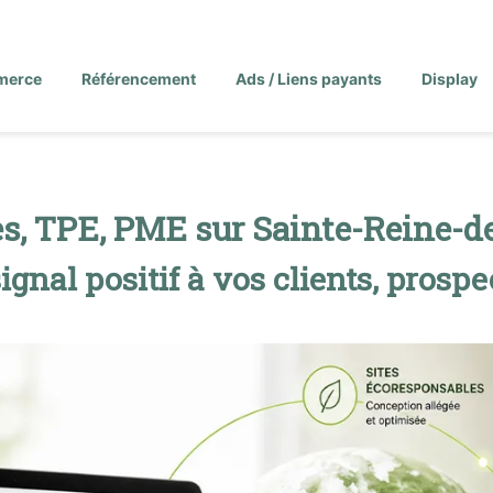
merce
Référencement
Ads / Liens payants
Display
es, TPE, PME sur Sainte-Reine-d
gnal positif à vos clients, prospec