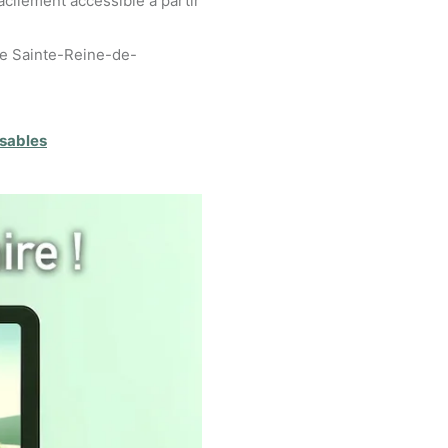
acilement accessible à partir
de Sainte-Reine-de-
nsables