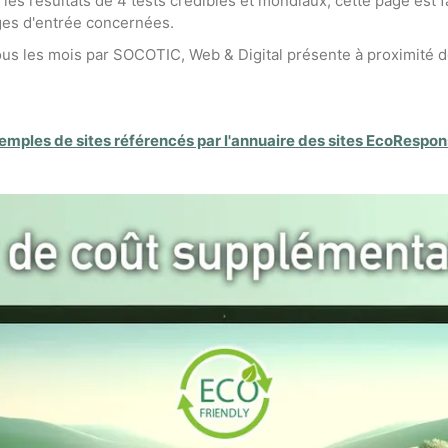
 les résultats de 4 tests crédibles et mondiaux, cette page est f
ages d'entrée concernées.
tous les mois par SOCOTIC, Web & Digital présente à proximité 
emples de sites référencés par l'annuaire des sites EcoRespo