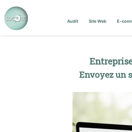
Audit
Site Web
E-com
Entrepris
Envoyez un si