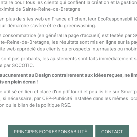
ntaire pour tous les clients qui confient la création et la gest
roximité de Sainte-Reine-de-Bretagne.
en plus de sites web en France affichent leur EcoResponsabilit
 leur démarche s'avère être du greenwashing.
us consommatrice (en général la page d'accueil) est testée par
te-Reine-de-Bretagne, les résultats sont mis en ligne sur la pag
ite web apprécié des clients ou prospects internautes ou mobi
ne sont pas probants, les ajustements sont faits immédiatement
és par SOCOTIC.
 aucunement au Design contrairement aux idées reçues, ne limit
s en plein écran !
 utilisé en lieu et place d'un pdf lourd et peu lisible sur Smar
 si nécessaire, par CEP-Publicité installée dans les mêmes l
n ou le bilan de la politique RSE.
PRINCIPES ECORESPONSABILITÉ
CONTACT